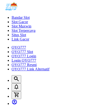
Bandar Slot
Slot Gacor
Slot Maxwin
Slot Terpercaya
Situs Slot
Link Gacor
OYO777
OYO777 Slot
OYO777 Login
Login OYO777
OYO777 Resmi
OYO777 Link Alternatif